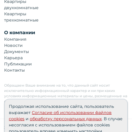
Квартиры
двухкомнатные
Квартиры
трехкомнатные
О компании
Компания
Новости
Документы
Карьера
Публикации
Контакты
Обращаем Ваше внимание на то, что данный сайт носит
исключительно информационный характер и ни при каких
условиях информационные материалы и цены, размещенные на
сайте, не являются публичной офертой. Застройщик имеет
Продолжая использование сайта, пользователь
право изменять стоимость объектов.
выражает
Согласие об использовании файлов
cookies
и
обработку персональных данных
. В случае
несогласия с использованием файлов cookies
Сведения о реализуемых требованиях к защите
пользователь вправе изменить настройки