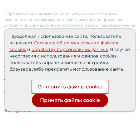
Обращаем Ваше внимание на то, что данный сайт носит
исключительно информационный характер и ни при каких
условиях информационные материалы и цены, размещенные на
сайте, не являются публичной офертой. Застройщик имеет
Продолжая использование сайта, пользователь
право изменять стоимость объектов.
выражает
Согласие об использовании файлов
cookies
и
обработку персональных данных
. В случае
несогласия с использованием файлов cookies
Сведения о реализуемых требованиях к защите
пользователь вправе изменить настройки
персональных данных АО «СЗ «Партнер‑Строй»»
браузера либо прекратить использование сайта.
Согласия пользователей
Проектные декларации
Политика персональных данных
Отклонить файлы cookie
Финансирование строительства при поддержке
банка дом.рф
Принять файлы cookie
Разработка и продвижение сайта —