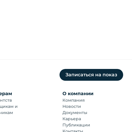
Записаться на показ
ерам
О компании
нтств
Компания
щикам и
Новости
чикам
Документы
Карьера
Публикации
Контакты