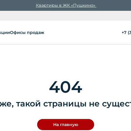
Квартиры в ЖК «Пушкино»
кции
Офисы продаж
+7 (
404
же, такой страницы не сущес
На главную