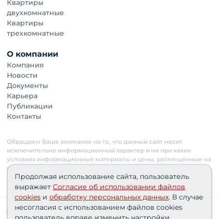
Квартиры
двухкомнатные
Квартиры
трехкомнатные
О компании
Компания
Новости
Документы
Карьера
Публикации
Контакты
Обращаем Ваше внимание на то, что данный сайт носит
исключительно информационный характер и ни при каких
условиях информационные материалы и цены, размещенные на
сайте, не являются публичной офертой. Застройщик имеет
Продолжая использование сайта, пользователь
право изменять стоимость объектов.
выражает
Согласие об использовании файлов
cookies
и
обработку персональных данных
. В случае
несогласия с использованием файлов cookies
Сведения о реализуемых требованиях к защите
пользователь вправе изменить настройки