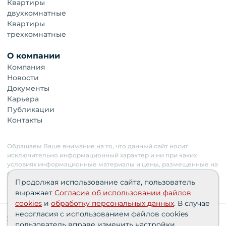
Квартиры
двухкомнатные
Квартиры
трехкомнатные
О компании
Компания
Новости
Документы
Карьера
Публикации
Контакты
Обращаем Ваше внимание на то, что данный сайт носит
исключительно информационный характер и ни при каких
условиях информационные материалы и цены, размещенные на
сайте, не являются публичной офертой. Застройщик имеет
Продолжая использование сайта, пользователь
право изменять стоимость объектов.
выражает
Согласие об использовании файлов
cookies
и
обработку персональных данных
. В случае
несогласия с использованием файлов cookies
Сведения о реализуемых требованиях к защите
пользователь вправе изменить настройки