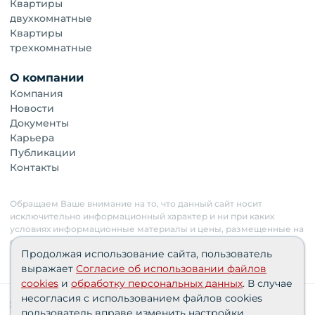
Квартиры
двухкомнатные
Квартиры
трехкомнатные
О компании
Компания
Новости
Документы
Карьера
Публикации
Контакты
Обращаем Ваше внимание на то, что данный сайт носит
исключительно информационный характер и ни при каких
условиях информационные материалы и цены, размещенные на
сайте, не являются публичной офертой. Застройщик имеет
Продолжая использование сайта, пользователь
право изменять стоимость объектов.
выражает
Согласие об использовании файлов
cookies
и
обработку персональных данных
. В случае
несогласия с использованием файлов cookies
Сведения о реализуемых требованиях к защите
пользователь вправе изменить настройки