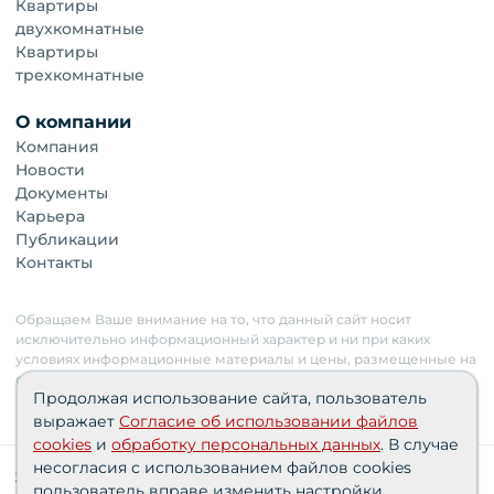
Квартиры
двухкомнатные
Квартиры
трехкомнатные
О компании
Компания
Новости
Документы
Карьера
Публикации
Контакты
Обращаем Ваше внимание на то, что данный сайт носит
исключительно информационный характер и ни при каких
условиях информационные материалы и цены, размещенные на
сайте, не являются публичной офертой. Застройщик имеет
Продолжая использование сайта, пользователь
право изменять стоимость объектов.
выражает
Согласие об использовании файлов
cookies
и
обработку персональных данных
. В случае
несогласия с использованием файлов cookies
Сведения о реализуемых требованиях к защите
пользователь вправе изменить настройки