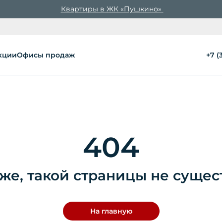
Квартиры в ЖК «Пушкино»
кции
Офисы продаж
+7 (
404
же, такой страницы не сущес
На главную