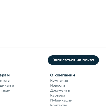
Записаться на показ
ерам
О компании
нтств
Компания
щикам и
Новости
чикам
Документы
Карьера
Публикации
Контакты